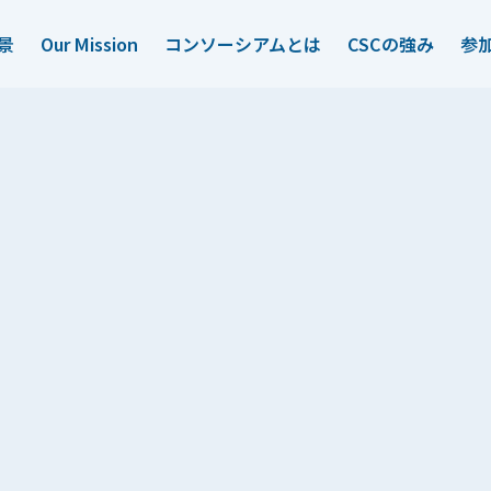
景
Our Mission
コンソーシアムとは
CSCの強み
参